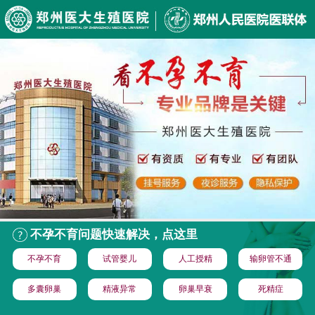
不孕不育问题快速解决，点这里
不孕不育
试管婴儿
人工授精
输卵管不通
多囊卵巢
精液异常
卵巢早衰
死精症