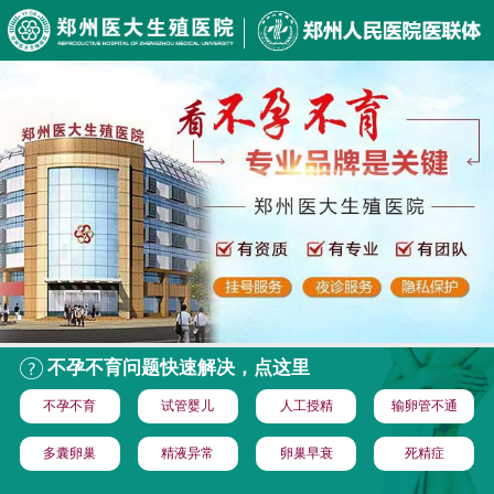
不孕不育问题快速解决，点这里
不孕不育
试管婴儿
人工授精
输卵管不通
多囊卵巢
精液异常
卵巢早衰
死精症