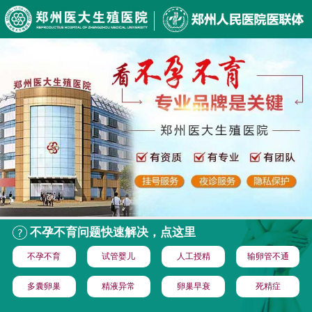
不孕不育问题快速解决，点这里
不孕不育
试管婴儿
人工授精
输卵管不通
多囊卵巢
精液异常
卵巢早衰
死精症