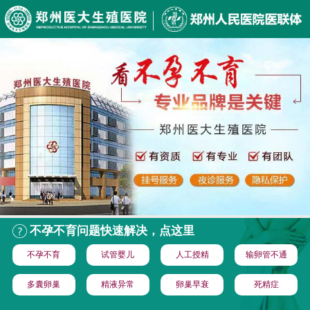
不孕不育问题快速解决，点这里
不孕不育
试管婴儿
人工授精
输卵管不通
多囊卵巢
精液异常
卵巢早衰
死精症