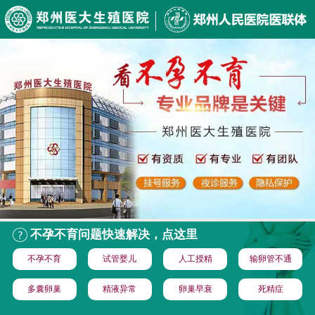
不孕不育问题快速解决，点这里
不孕不育
试管婴儿
人工授精
输卵管不通
多囊卵巢
精液异常
卵巢早衰
死精症