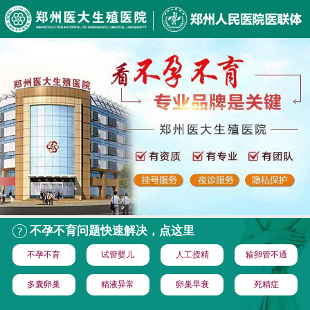
不孕不育问题快速解决，点这里
不孕不育
试管婴儿
人工授精
输卵管不通
多囊卵巢
精液异常
卵巢早衰
死精症