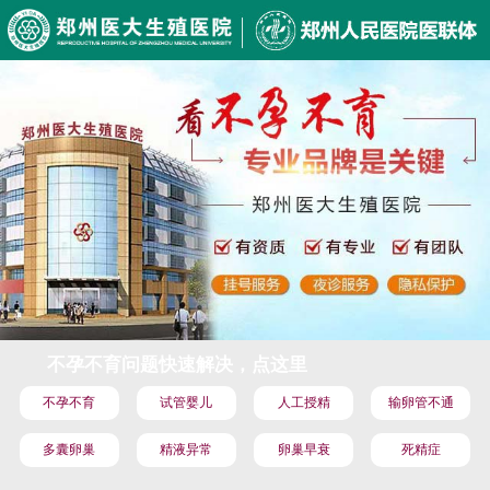
不孕不育问题快速解决，点这里
不孕不育
试管婴儿
人工授精
输卵管不通
多囊卵巢
精液异常
卵巢早衰
死精症