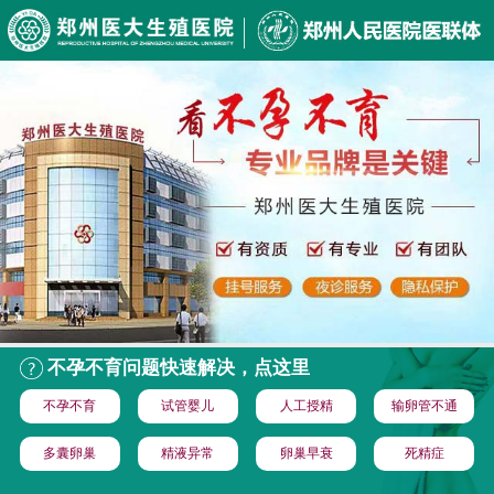
不孕不育问题快速解决，点这里
不孕不育
试管婴儿
人工授精
输卵管不通
多囊卵巢
精液异常
卵巢早衰
死精症