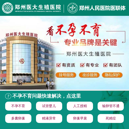
不孕不育问题快速解决，点这里
不孕不育
试管婴儿
人工授精
输卵管不通
多囊卵巢
精液异常
卵巢早衰
死精症