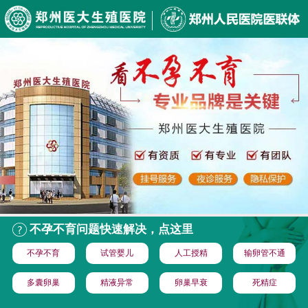
不孕不育问题快速解决，点这里
不孕不育
试管婴儿
人工授精
输卵管不通
多囊卵巢
精液异常
卵巢早衰
死精症