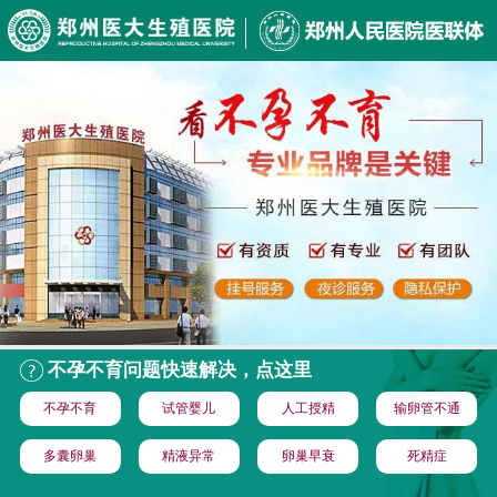
不孕不育问题快速解决，点这里
不孕不育
试管婴儿
人工授精
输卵管不通
多囊卵巢
精液异常
卵巢早衰
死精症