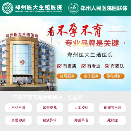
不孕不育问题快速解决，点这里
不孕不育
试管婴儿
人工授精
输卵管不通
多囊卵巢
精液异常
卵巢早衰
死精症