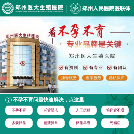
不孕不育问题快速解决，点这里
不孕不育
试管婴儿
人工授精
输卵管不通
多囊卵巢
精液异常
卵巢早衰
死精症