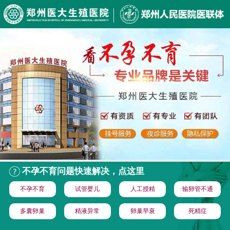
不孕不育问题快速解决，点这里
不孕不育
试管婴儿
人工授精
输卵管不通
多囊卵巢
精液异常
卵巢早衰
死精症