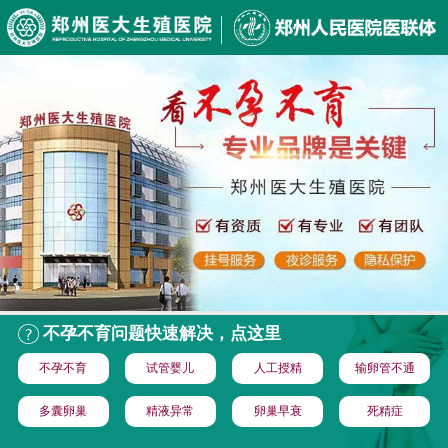
不孕不育问题快速解决，点这里
不孕不育
试管婴儿
人工授精
输卵管不通
多囊卵巢
精液异常
卵巢早衰
死精症