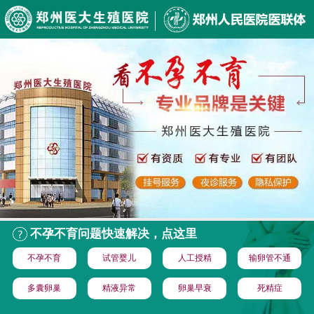
不孕不育问题快速解决，点这里
不孕不育
试管婴儿
人工授精
输卵管不通
多囊卵巢
精液异常
卵巢早衰
死精症